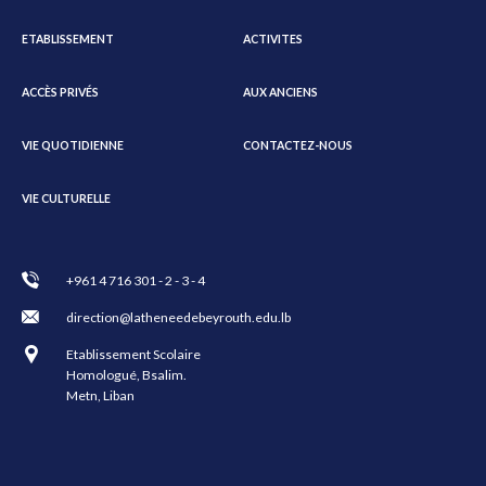
ETABLISSEMENT
ACTIVITES
ACCÈS PRIVÉS
AUX ANCIENS
VIE QUOTIDIENNE
CONTACTEZ-NOUS
VIE CULTURELLE
+961 4 716 301 - 2 - 3 - 4
direction@latheneedebeyrouth.edu.lb
Etablissement Scolaire
Homologué, Bsalim.
Metn, Liban