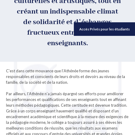
culturelles et artistiques, tout en
créant un indispensable climat
de solidarité et d‛échanges
Accès Privés pour les étudiants
fructueux entre élèves et
enseignants.
C‛est dans cette mouvance que l‛Athénée forme des jeunes
responsables et conscients de leurs droits et devoirs au niveau de la
famille, de la société et de la nation.
Par ailleurs, l‛Athénée n‛a jamais épargné ses efforts pour améliorer
les performances et qualifications de ses enseignants tout en affinant
leurs méthodes pédagogiques. Cette certitude est devenue tradition.
Grâce à un corps enseignant hauement qualifié et disposant d‛un
encadrement académique et scientifique à la mesure des exigences de
la pédagogie moderne, le collège a toujours assuré à ses élèves les
meilleures conditions de réussite, que les résultats aux examens
officiels et aux concours d‛entrée des universités et grandes écoles