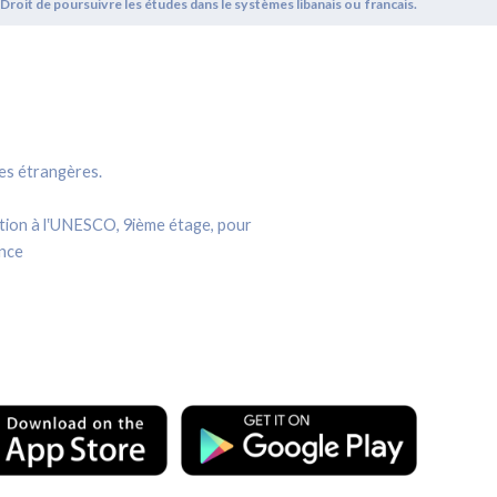
it de poursuivre les études dans le systèmes libanais ou francais.
res étrangères.
ation à l‛UNESCO, 9ième étage, pour
ence