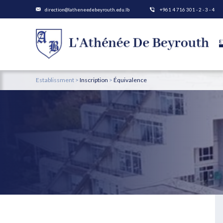
direction@latheneedebeyrouth.edu.lb
+961 4 716 301 - 2 - 3 - 4
E
Establissment >
Inscription
>
Équivalence