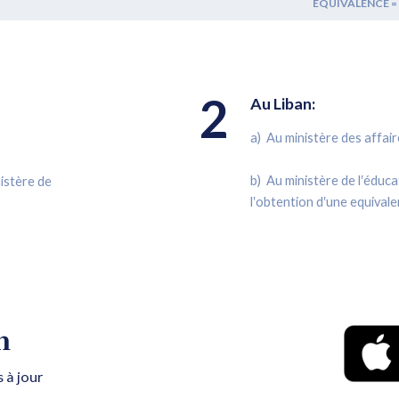
EQUIVALENCE = Dro
2
Au Liban:
a) Au ministère des affai
b) Au ministère de l‛éduc
istère de
l‛obtention d‛une equival
n
 à jour