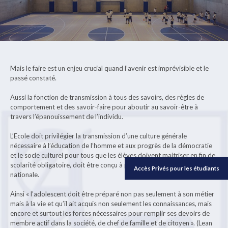
Mais le faire est un enjeu crucial quand l’avenir est imprévisible et le
passé constaté.
Aussi la fonction de transmission à tous des savoirs, des règles de
comportement et des savoir-faire pour aboutir au savoir-être à
travers l’épanouissement de l’individu.
L’Ecole doit privilégier la transmission d’une culture générale
nécessaire à l’éducation de l’homme et aux progrès de la démocratie
et le socle culturel pour tous que les élèves doivent maitriser en fin de
scolarité obligatoire, doit être conçu à partir de l’idéal de l’intégration
Accès Privés pour les étudiants
nationale.
Ainsi « l’adolescent doit être préparé non pas seulement à son métier
mais à la vie et qu’il ait acquis non seulement les connaissances, mais
encore et surtout les forces nécessaires pour remplir ses devoirs de
membre actif dans la société, de chef de famille et de citoyen ». (Lean