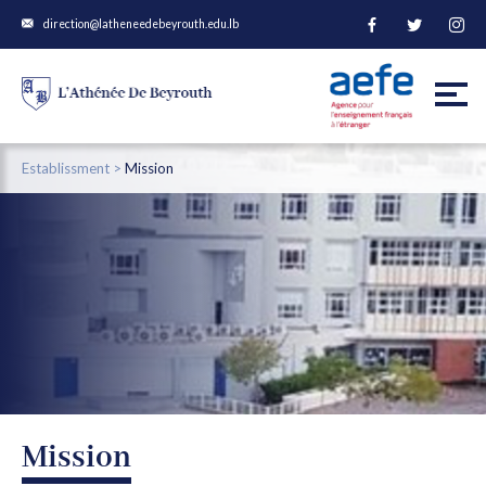
direction@latheneedebeyrouth.edu.lb
Establissment >
Mission
Mission