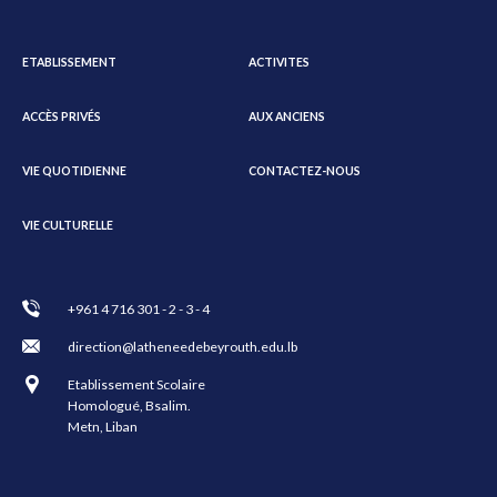
ETABLISSEMENT
ACTIVITES
ACCÈS PRIVÉS
AUX ANCIENS
VIE QUOTIDIENNE
CONTACTEZ-NOUS
VIE CULTURELLE
+961 4 716 301 - 2 - 3 - 4
direction@latheneedebeyrouth.edu.lb
Etablissement Scolaire
Homologué, Bsalim.
Metn, Liban