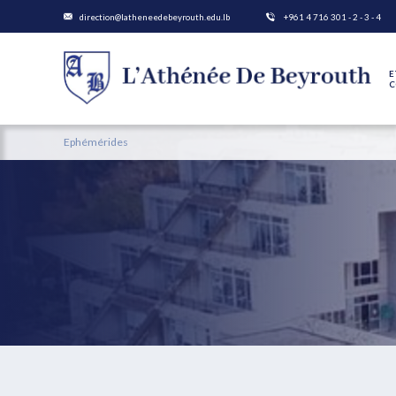
direction@latheneedebeyrouth.edu.lb
+961 4 716 301 - 2 - 3 - 4
E
C
Ephémérides