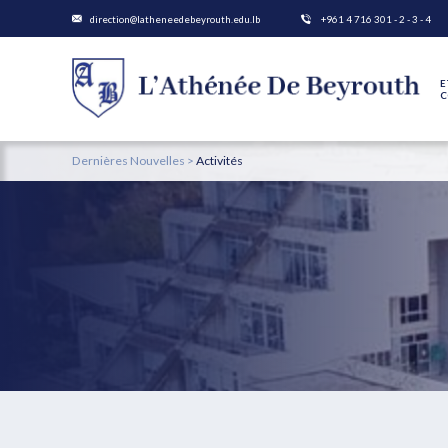
direction@latheneedebeyrouth.edu.lb
+961 4 716 301 - 2 - 3 - 4
E
C
Dernières Nouvelles
>
Activités